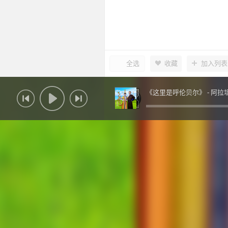
全选
收藏
加入列表
《这里是呼伦贝尔》 -
阿拉