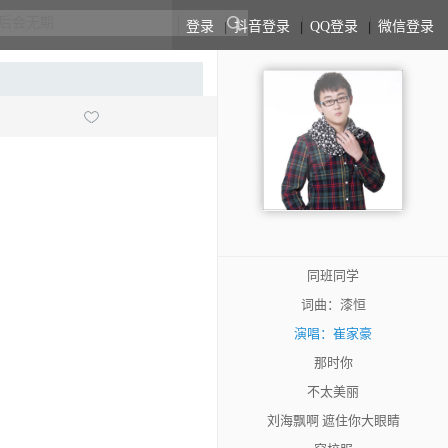
登录
|
抖音登录
|
QQ登录
|
微信登录
同班同学
词曲：漆恒
演唱：崔家豪
那时你
不太美丽
刘海飘啊 遮住你大眼睛