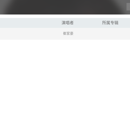
演唱者
所属专辑
崔家豪