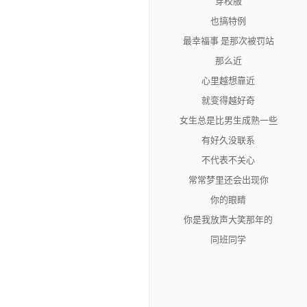
穿校服
也搞特例
最幸福事 是那次被罚站
那么近
心里越想靠近
就变得越好奇
女生总是比男生成熟一些
有好久没联系
不代表不关心
常常梦里还会出现你
你的眼睛
你是我放声大笑那年的
同班同学
你存在我的相片里面
永不会改变
不经意间