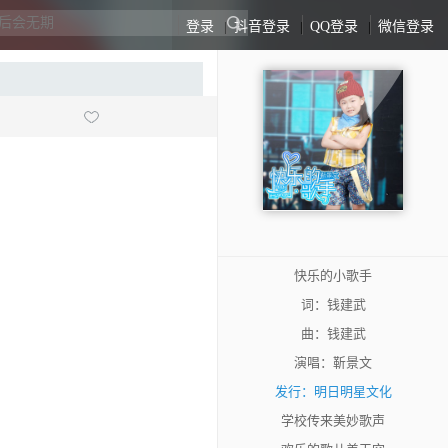
登录
|
抖音登录
|
QQ登录
|
微信登录
快乐的小歌手
词：钱建武
曲：钱建武
演唱：靳景文
发行：明日明星文化
学校传来美妙歌声