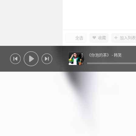
全选
收藏
加入列表
《你泡的茶》 -
韩笑