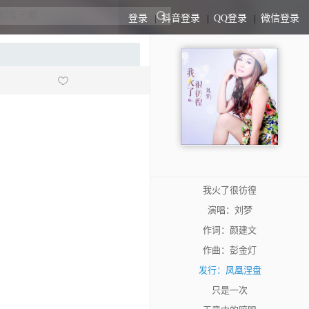
登录
|
抖音登录
|
QQ登录
|
微信登录
我火了很彷徨
演唱：刘梦
作词：颜建文
作曲：彭金灯
发行：凤凰涅盘
只是一次