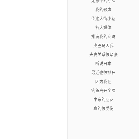
无意中的哼唱
我的歌声
传遍大街小巷
各大媒体
排满我的专访
奥巴马因我
夫妻关系很紧张
听说日本
最近也很抓狂
因为我在
钓鱼岛开个唱
中东的朋友
真的很受伤
为了我演唱会
的门票还打了仗
我火了很彷徨