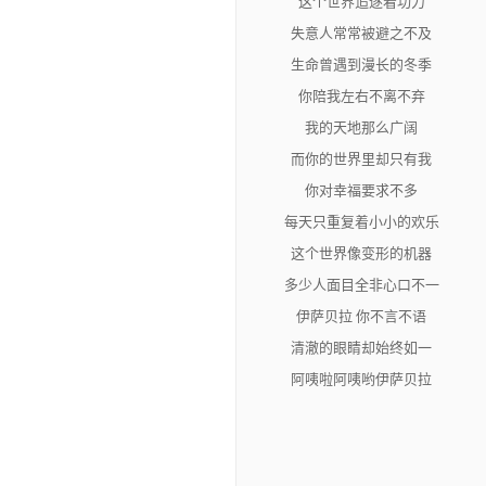
这个世界追逐着功力
失意人常常被避之不及
生命曾遇到漫长的冬季
你陪我左右不离不弃
我的天地那么广阔
而你的世界里却只有我
你对幸福要求不多
每天只重复着小小的欢乐
这个世界像变形的机器
多少人面目全非心口不一
伊萨贝拉 你不言不语
清澈的眼睛却始终如一
阿咦啦阿咦哟伊萨贝拉
想你 伊萨贝拉
阿咦哟阿咦哟伊萨贝拉
想你伊萨贝拉