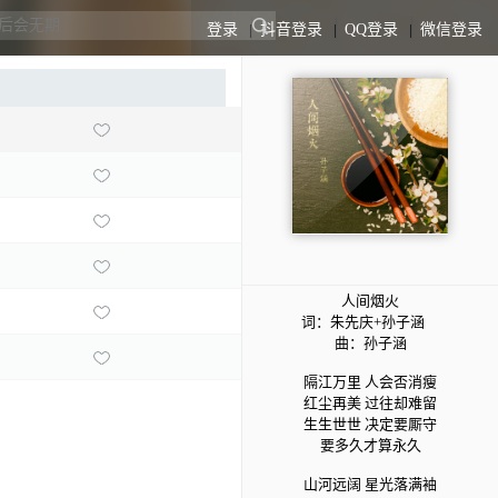
登录
|
抖音登录
|
QQ登录
|
微信登录
人间烟火
词：朱先庆+孙子涵
曲：孙子涵
隔江万里 人会否消瘦
红尘再美 过往却难留
生生世世 决定要厮守
要多久才算永久
山河远阔 星光落满袖