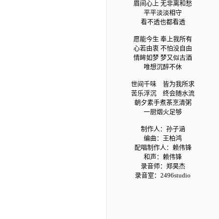
眉间心上 无非离和愁
平平淡淡相守
看不透也都看透
愿能今生 奉上我所有
心若由衷 不怕没自由
情眸如梦 梦又似古酒
唯想沉醉不休
世间千味 皆为我所求
苦乐浮沉 终会随水流
朝夕素手煮茶烹清粥
一厨烟火足够
制作人：孙子涵
编曲：王柏鸿
配唱制作人：赖伟锋
和声：赖伟锋
录音师：郑昊杰
录音室：2496studio
混音工程师：赵靖BIG.J@SBMS
Beijing
母带处理工程师：赵靖
BIG.J@SBMS Beijing
OP：北京简单快乐文化发展有限公