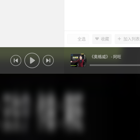
全选
收藏
加入列表
《奥格威》 -
阿旺