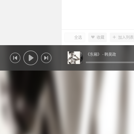
全选
收藏
加入列表
《东厢》 -
韩昊政