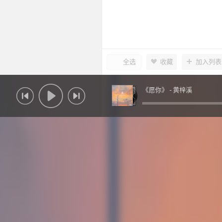
全选
收藏
加入列表
《愿你》 -
黄梓溪