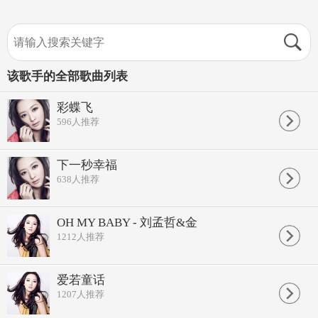
该歌手的全部歌曲列表
彩蝶飞
596
人推荐
下一秒幸福
638
人推荐
OH MY BABY - 刘孟哲&金
1212
人推荐
爱若童话
1207
人推荐