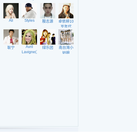
Ali
Styles
殷志源
卓依婷10
岁年代
Avril
耿宁
绿乐团
南台灣小
Lavigne(艾
姑娘
薇儿)