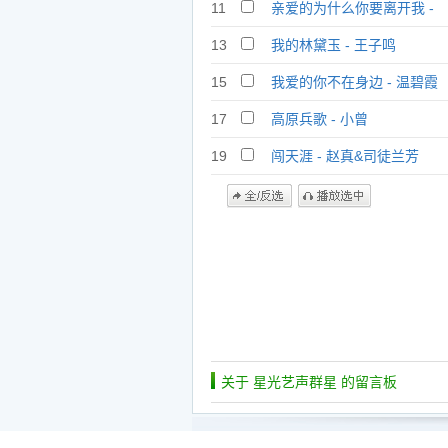
11
亲爱的为什么你要离开我 -
孙晓哲
13
我的林黛玉 - 王子鸣
15
我爱的你不在身边 - 温碧霞
17
高原兵歌 - 小曾
19
闯天涯 - 赵真&司徒兰芳
关于 星光艺声群星 的留言板