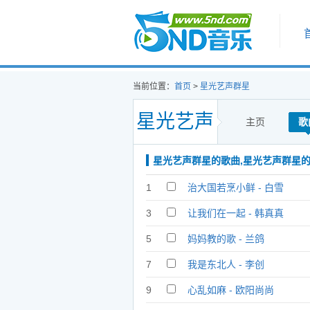
首页
当前位置：
首页
>
星光艺声群星
星光艺声
主页
歌
星光艺声群星的歌曲,星光艺声群星
群星
1
治大国若烹小鲜 - 白雪
3
让我们在一起 - 韩真真
5
妈妈教的歌 - 兰鸽
7
我是东北人 - 李创
9
心乱如麻 - 欧阳尚尚