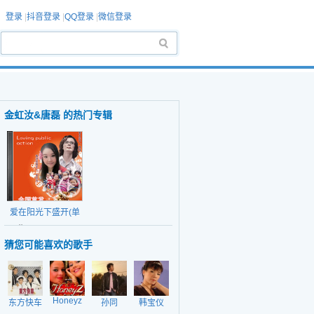
登录
|
抖音登录
|
QQ登录
|
微信登录
金虹汝&唐磊 的热门专辑
爱在阳光下盛开(单
日期：2014-10-23
曲)
猜您可能喜欢的歌手
Honeyz
东方快车
孙同
韩宝仪