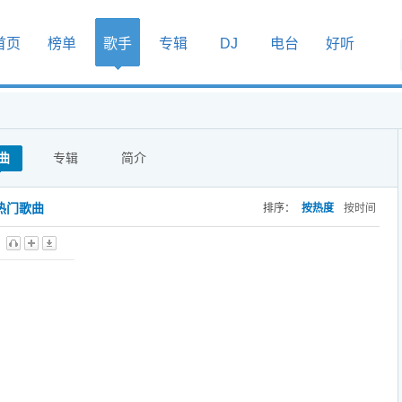
首页
榜单
歌手
专辑
DJ
电台
好听
曲
专辑
简介
热门歌曲
排序：
按热度
按时间