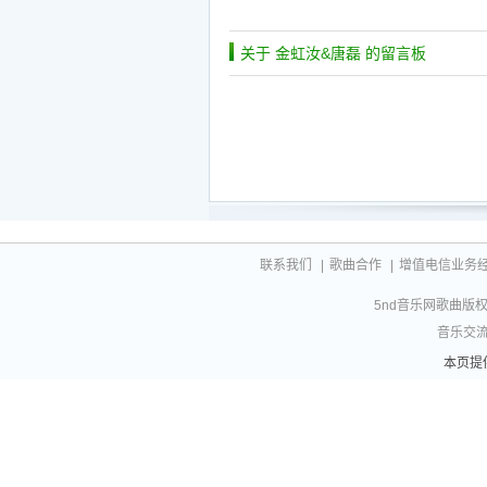
关于 金虹汝&唐磊 的留言板
联系我们
|
歌曲合作
|
增值电信业务经营许
5nd音乐网歌曲版权相
音乐交流联
本页提