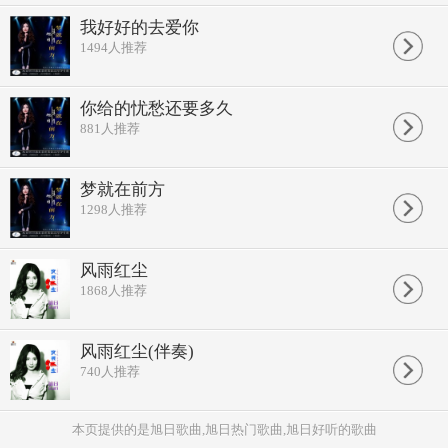
我好好的去爱你
1494
人推荐
你给的忧愁还要多久
881
人推荐
梦就在前方
1298
人推荐
风雨红尘
1868
人推荐
风雨红尘(伴奏)
740
人推荐
本页提供的是旭日歌曲,旭日热门歌曲,旭日好听的歌曲