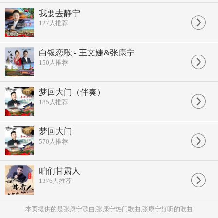
我要去静宁
127
人推荐
白银恋歌 - 王文婕&张康宁
150
人推荐
梦回大门（伴奏）
185
人推荐
梦回大门
570
人推荐
咱们甘肃人
1376
人推荐
本页提供的是张康宁歌曲,张康宁热门歌曲,张康宁好听的歌曲