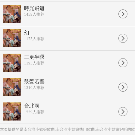
時光飛逝
1459
人推荐
幻
1175
人推荐
三更半暝
1193
人推荐
鼓聲若響
1310
人推荐
台北雨
1559
人推荐
本页提供的是南台灣小姑娘歌曲,南台灣小姑娘热门歌曲,南台灣小姑娘好听的歌
曲