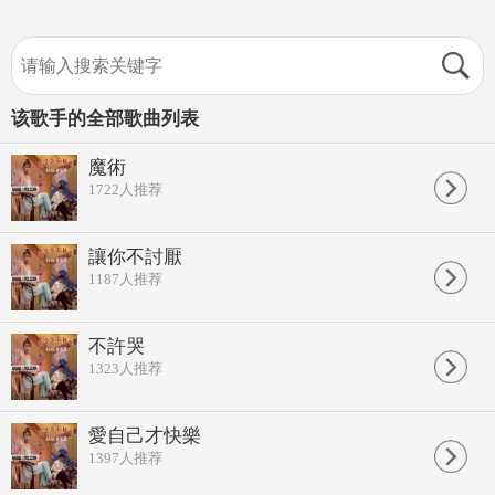
该歌手的全部歌曲列表
魔術
1722
人推荐
讓你不討厭
1187
人推荐
不許哭
1323
人推荐
愛自己才快樂
1397
人推荐