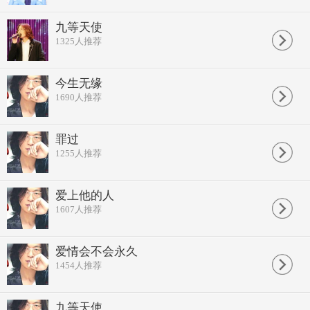
九等天使
1325
人推荐
今生无缘
1690
人推荐
罪过
1255
人推荐
爱上他的人
1607
人推荐
爱情会不会永久
1454
人推荐
九等天使