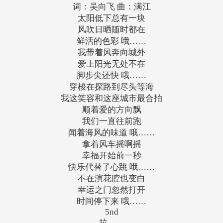
词：吴向飞 曲：满江
太阳低下总有一块
风吹日晒随时都在
鲜活的色彩 哦……
我带着风奔向城外
爱上阳光无处不在
脚步尖还快 哦……
穿梭在探路到尽头等海
我这笑容和这座城市最合拍
顺着爱的方向飘
我们一直往前跑
闻着海风的味道 哦……
拿着风车摇啊摇
幸福开始前一秒
快乐代替了心跳 哦……
不在演花腔也变白
幸运之门忽然打开
时间停下来 哦……
5nd
拉……