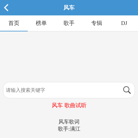
风车
首页
榜单
歌手
专辑
DJ
风车 歌曲试听
风车歌词
歌手:满江