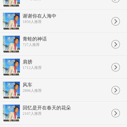
谢谢你在人海中
1850
人推荐
青蛙的神话
727
人推荐
肩膀
1712
人推荐
风车
2896
人推荐
回忆是开在春天的花朵
2107
人推荐