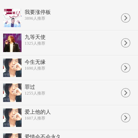
我要涨停板
3896
人推荐
九等天使
1325
人推荐
今生无缘
1690
人推荐
罪过
1255
人推荐
爱上他的人
1607
人推荐
爱情会不会永久