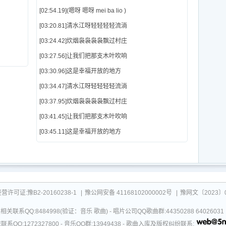
[02:54.19](嗯呀 嗯呀 mei ba lio )
[03:20.81]清水江呀轻轻轻轻流淌
[03:24.42]炊烟袅袅袅袅飘过村庄
[03:27.56]让我们把那支木叶吹响
[03:30.96]这是幸福开放的地方
[03:34.47]清水江呀轻轻轻轻流淌
[03:37.95]炊烟袅袅袅袅飘过村庄
[03:41.45]让我们把那支木叶吹响
[03:45.11]这是幸福开放的地方
可证:豫B2-20160238-1
|
豫公网安备 41168102000002号
|
豫网文〔2023〕0
关联系QQ:8484998(验证：音乐 歌曲) - 唱片公司QQ歌曲群:44350288 64026
系QQ:1272327800 - 音乐QQ群:13949438 - 歌曲入库及版权纠纷联系: