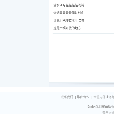
清水江呀轻轻轻轻流淌
炊烟袅袅袅袅飘过村庄
让我们把那支木叶吹响
这是幸福开放的地方
联系我们
|
歌曲合作
|
增值电信业务经营许
5nd音乐网歌曲版权相
音乐交流联