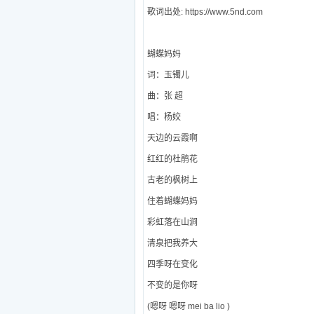
歌词出处: https://www.5nd.com
蝴蝶妈妈
词：玉镯儿
曲：张 超
唱：杨姣
天边的云霞啊
红红的杜鹃花
古老的枫树上
住着蝴蝶妈妈
彩虹落在山涧
清泉把我养大
四季呀在变化
不变的是你呀
(嗯呀 嗯呀 mei ba lio )