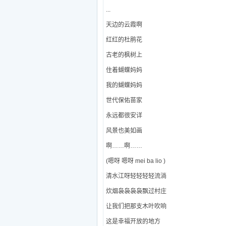
...
天边的云霞啊
红红的杜鹃花
古老的枫树上
住着蝴蝶妈妈
我的蝴蝶妈妈
世代保佑苗家
永远都很安详
风景也美如画
啊……啊……
(嗯呀 嗯呀 mei ba lio )
清水江呀轻轻轻轻流淌
炊烟袅袅袅袅飘过村庄
让我们把那支木叶吹响
这是幸福开放的地方