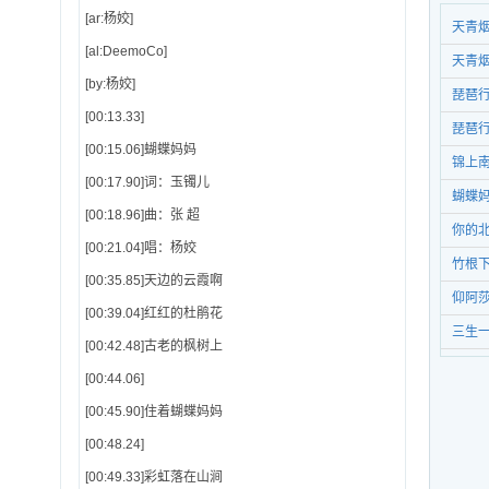
[ar:杨姣]
天青
[al:DeemoCo]
天青
[by:杨姣]
琵琶
[00:13.33]
琵琶
[00:15.06]蝴蝶妈妈
锦上
[00:17.90]词：玉镯儿
蝴蝶
[00:18.96]曲：张 超
你的
[00:21.04]唱：杨姣
竹根
[00:35.85]天边的云霞啊
仰阿
[00:39.04]红红的杜鹃花
三生
[00:42.48]古老的枫树上
[00:44.06]
[00:45.90]住着蝴蝶妈妈
[00:48.24]
[00:49.33]彩虹落在山涧