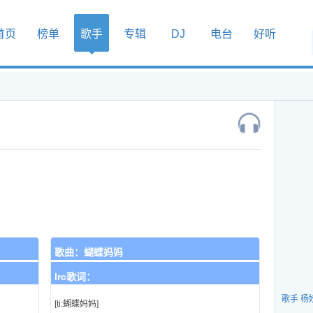
首页
榜单
歌手
专辑
DJ
电台
好听
歌曲：
蝴蝶妈妈
lrc歌词：
歌手 杨
[ti:蝴蝶妈妈]