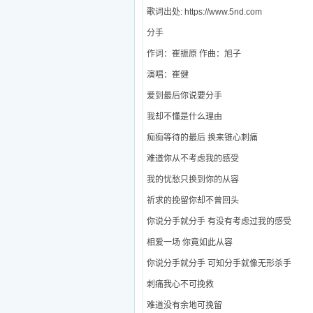
歌词出处: https://www.5nd.com
分手
作词：崔振原 作曲：旭子
演唱：崔健
爱到最后你说要分手
我却不懂是什么理由
痴痴等待的最后 换来锥心刺痛
难道你从不考虑我的感受
我的忧愁只换到你的从容
祈求的挽留你却不曾回头
你说分手就分手 有没有考虑过我的感受
相爱一场 你竟如此从容
你说分手就分手 可知分手就像无形杀手
刺痛我心不可挽救
难道没有余地可挽留