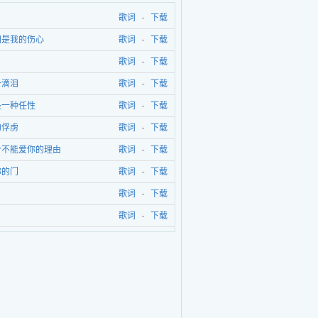
歌词
-
下载
泪是我的伤心
歌词
-
下载
歌词
-
下载
一滴泪
歌词
-
下载
是一种任性
歌词
-
下载
的俘虏
歌词
-
下载
个不能爱你的理由
歌词
-
下载
你的门
歌词
-
下载
歌词
-
下载
歌词
-
下载