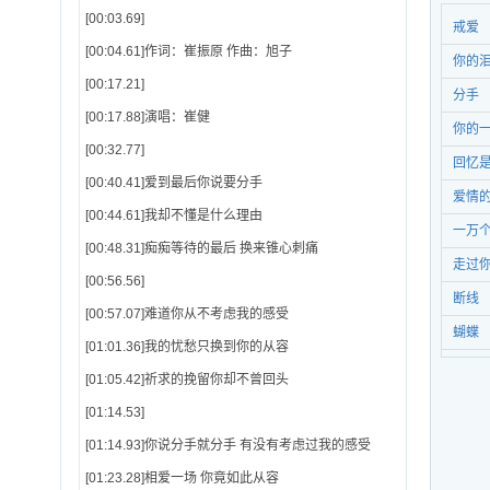
[00:03.69]
戒爱
[00:04.61]作词：崔振原 作曲：旭子
你的
[00:17.21]
分手
[00:17.88]演唱：崔健
你的
[00:32.77]
回忆
[00:40.41]爱到最后你说要分手
爱情
[00:44.61]我却不懂是什么理由
一万
[00:48.31]痴痴等待的最后 换来锥心刺痛
走过
[00:56.56]
断线
[00:57.07]难道你从不考虑我的感受
蝴蝶
[01:01.36]我的忧愁只换到你的从容
[01:05.42]祈求的挽留你却不曾回头
[01:14.53]
[01:14.93]你说分手就分手 有没有考虑过我的感受
[01:23.28]相爱一场 你竟如此从容