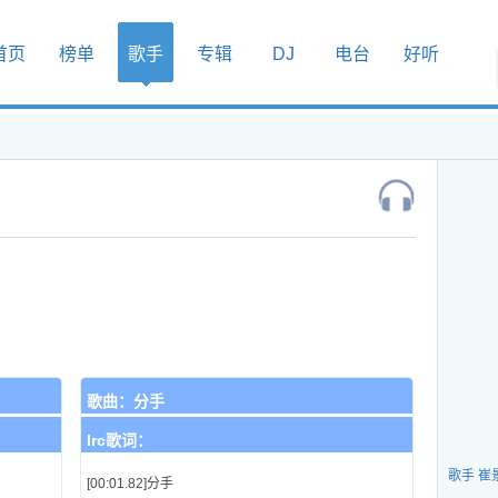
首页
榜单
歌手
专辑
DJ
电台
好听
歌曲：
分手
lrc歌词：
歌手 崔
[00:01.82]分手