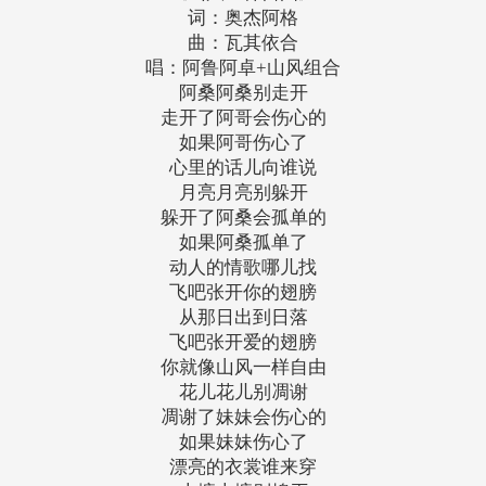
词：奥杰阿格
曲：瓦其依合
唱：阿鲁阿卓+山风组合
阿桑阿桑别走开
走开了阿哥会伤心的
如果阿哥伤心了
心里的话儿向谁说
月亮月亮别躲开
躲开了阿桑会孤单的
如果阿桑孤单了
动人的情歌哪儿找
飞吧张开你的翅膀
从那日出到日落
飞吧张开爱的翅膀
你就像山风一样自由
花儿花儿别凋谢
凋谢了妹妹会伤心的
如果妹妹伤心了
漂亮的衣裳谁来穿