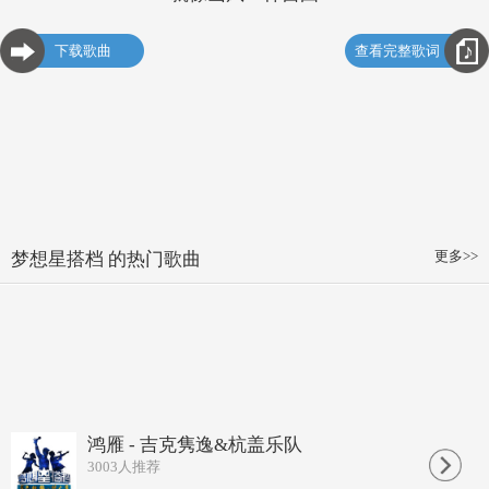
下载歌曲
查看完整歌词
更多>>
梦想星搭档 的热门歌曲
鸿雁 - 吉克隽逸&杭盖乐队
3003
人推荐