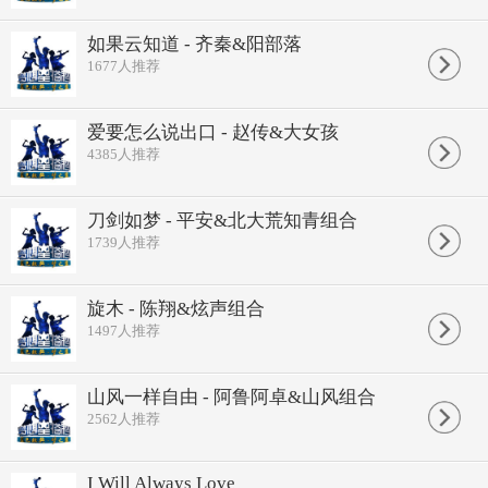
如果云知道 - 齐秦&阳部落
1677
人推荐
爱要怎么说出口 - 赵传&大女孩
4385
人推荐
刀剑如梦 - 平安&北大荒知青组合
1739
人推荐
旋木 - 陈翔&炫声组合
1497
人推荐
山风一样自由 - 阿鲁阿卓&山风组合
2562
人推荐
I Will Always Love