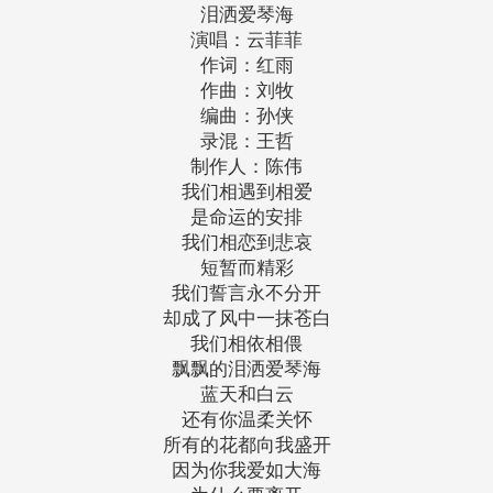
泪洒爱琴海
演唱：云菲菲
作词：红雨
作曲：刘牧
编曲：孙侠
录混：王哲
制作人：陈伟
我们相遇到相爱
是命运的安排
我们相恋到悲哀
短暂而精彩
我们誓言永不分开
却成了风中一抹苍白
我们相依相偎
飘飘的泪洒爱琴海
蓝天和白云
还有你温柔关怀
所有的花都向我盛开
因为你我爱如大海