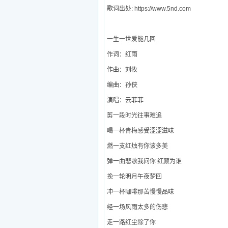
歌词出处: https://www.5nd.com
一生一世爱能几回
作词：红雨
作曲：刘牧
编曲：孙侠
演唱：云菲菲
剪一段时光往事难追
喝一杯青梅感受涩涩滋味
燃一支红烛有你该多美
弹一曲悲歌我问你 红颜为谁
挽一轮明月午夜梦回
冲一杯咖啡那苦慢慢品味
经一场风雨太多的伤悲
走一路红尘除了你