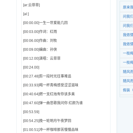
[ar:云菲菲]
原来
[al:]
问我
[00:00.00]一生一世爱能几回
问我
[00:03.00]作词：红雨
我侬
[00:06.00]作曲：刘牧
我侬
[00:09.00]编曲：孙侠
一枝
[00:12.00]演唱：云菲菲
一枝
[00:24.00]
随风
[00:27.48]剪一段时光往事难追
随风
[00:33.93]喝一杯青梅感受涩涩滋味
假装
[00:40.64]燃一支红烛有你该多美
[00:47.60]弹一曲悲歌我问你 红颜为谁
[00:53.59]
[00:54.25]挽一轮明月午夜梦回
[01:00.51]冲一杯咖啡那苦慢慢品味