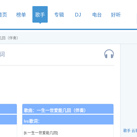
首页
榜单
歌手
专辑
DJ
电台
好听
几回（伴奏）
词
歌曲：
一生一世爱能几回（伴奏）
lrc歌词：
歌手 云
[ti:一生一世爱能几回]