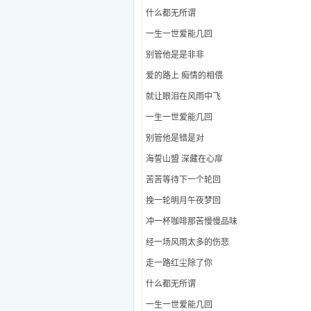
什么都无所谓
一生一世爱能几回
别管他是是非非
爱的路上 痴情的相偎
就让眼泪在风雨中飞
一生一世爱能几回
别管他是错是对
海誓山盟 深藏在心扉
苦苦等待下一个轮回
挽一轮明月午夜梦回
冲一杯咖啡那苦慢慢品味
经一场风雨太多的伤悲
走一路红尘除了你
什么都无所谓
一生一世爱能几回