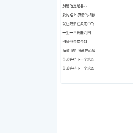
别管他是是非非
爱的路上 痴情的相偎
就让眼泪在风雨中飞
一生一世爱能几回
别管他是错是对
海誓山盟 深藏在心扉
苦苦等待下一个轮回
苦苦等待下一个轮回