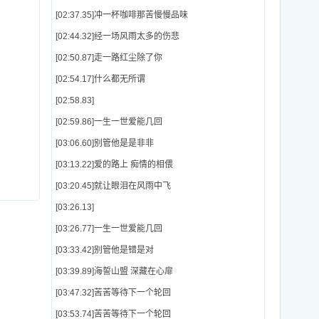
[02:37.35]冲一杯咖啡那苦慢慢品味
[02:44.32]经一场风雨太多的伤悲
[02:50.87]走一路红尘除了你
[02:54.17]什么都无所谓
[02:58.83]
[02:59.86]一生一世爱能几回
[03:06.60]别管他是是非非
[03:13.22]爱的路上 痴情的相偎
[03:20.45]就让眼泪在风雨中飞
[03:26.13]
[03:26.77]一生一世爱能几回
[03:33.42]别管他是错是对
[03:39.89]海誓山盟 深藏在心扉
[03:47.32]苦苦等待下一个轮回
[03:53.74]苦苦等待下一个轮回