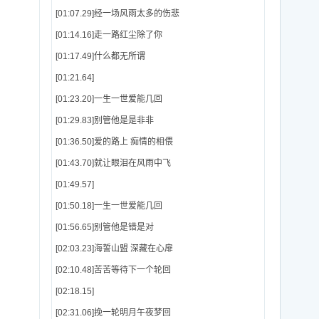
[01:07.29]经一场风雨太多的伤悲
[01:14.16]走一路红尘除了你
[01:17.49]什么都无所谓
[01:21.64]
[01:23.20]一生一世爱能几回
[01:29.83]别管他是是非非
[01:36.50]爱的路上 痴情的相偎
[01:43.70]就让眼泪在风雨中飞
[01:49.57]
[01:50.18]一生一世爱能几回
[01:56.65]别管他是错是对
[02:03.23]海誓山盟 深藏在心扉
[02:10.48]苦苦等待下一个轮回
[02:18.15]
[02:31.06]挽一轮明月午夜梦回