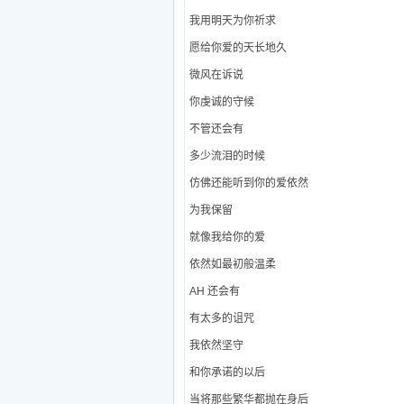
我用明天为你祈求
愿给你爱的天长地久
微风在诉说
你虔诚的守候
不管还会有
多少流泪的时候
仿佛还能听到你的爱依然
为我保留
就像我给你的爱
依然如最初般温柔
AH 还会有
有太多的诅咒
我依然坚守
和你承诺的以后
当将那些繁华都抛在身后