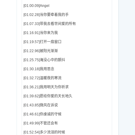
[01:00.09]Angel
[01:02.28]当你要牵着我的手
[01:07.33]带我去看世间爱的所有
[01:16.91]当你来为我
[01:19.57]打开一扇窗口
[01:22.96]被阳光渐渐
[01:25.75]淹没心中的颤抖
[01:30.18]我用思念
[01:32.72]温暖夜的寒流
[01:36.21]我用明天为你祈求
[01:39.62]愿给你爱的天长地久
[01:43.85]微风在诉说
[01:46.61]你虔诚的守候
[01:49.99]不管还会有
[01:52.54]多少流泪的时候