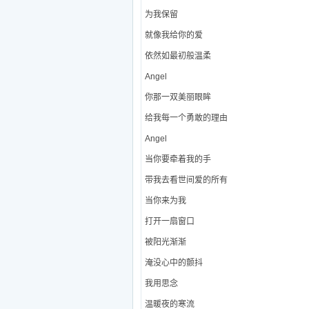
为我保留
就像我给你的爱
依然如最初般温柔
Angel
你那一双美丽眼眸
给我每一个勇敢的理由
Angel
当你要牵着我的手
带我去看世间爱的所有
当你来为我
打开一扇窗口
被阳光渐渐
淹没心中的颤抖
我用思念
温暖夜的寒流