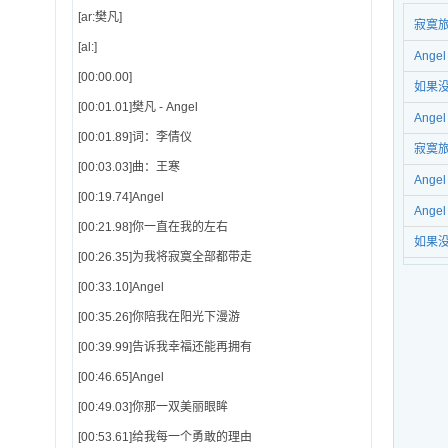
[ar:樊凡]
寂寞
[al:]
Ang
[00:00.00]
如果
[00:01.01]樊凡 - Angel
Ang
[00:01.89]词：李倩仪
寂寞
[00:03.03]曲：王寒
什么》
Ang
[00:19.74]Angel
么》插
Ang
[00:21.98]你一直在我的左右
么》主
如果
[00:26.35]为我将寂寞全部都带走
为什么
[00:33.10]Angel
[00:35.26]你陪我在阳光下漫游
[00:39.99]告诉我幸福还能再拥有
[00:46.65]Angel
[00:49.03]你那一双美丽眼眸
[00:53.61]给我每一个勇敢的理由