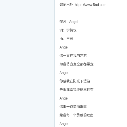
歌词出处: https://www.5nd.com
樊凡 - Angel
词：李倩仪
曲：王寒
Angel
你一直在我的左右
为我将寂寞全部都带走
Angel
你陪我在阳光下漫游
告诉我幸福还能再拥有
Angel
你那一双美丽眼眸
给我每一个勇敢的理由
Angel