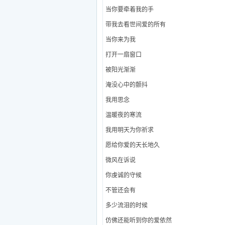
当你要牵着我的手
带我去看世间爱的所有
当你来为我
打开一扇窗口
被阳光渐渐
淹没心中的颤抖
我用思念
温暖夜的寒流
我用明天为你祈求
愿给你爱的天长地久
微风在诉说
你虔诚的守候
不管还会有
多少流泪的时候
仿佛还能听到你的爱依然