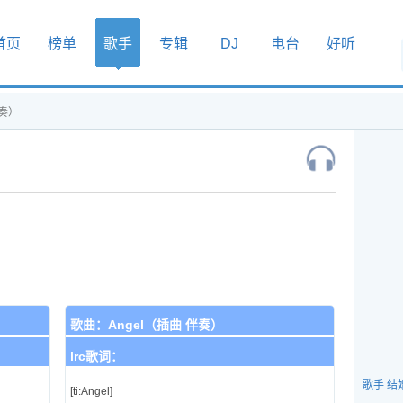
首页
榜单
歌手
专辑
DJ
电台
好听
伴奏）
歌曲：
Angel（插曲 伴奏）
lrc歌词：
歌手 结
[ti:Angel]