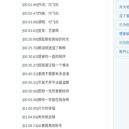
[00:01.96]作词：付飞社
天大
[00:02.47]作曲：付飞社
没了
[00:03.08]演唱：付飞社
只为
[00:03.63]宣发：艺援帮
想爹
[00:20.99]想起那些曾经的时光
只为
[00:25.70]眼泪就迷湿了眼框
敞开
[00:30.62]感谢你一直的陪伴
[00:35.37]陪我渡过每一个难关
[00:40.31]爱情不需要有多浪漫
[00:45.31]不离不弃平淡最温暖
[00:50.06]愿把一生所爱都给你
[00:55.06]换你一世留在我身旁
[01:00.05]只为你幸福
[01:04.83]有你就足够
[01:09.74]从春夏再到秋冬