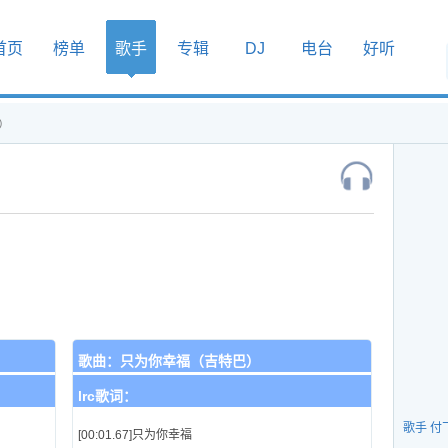
首页
榜单
歌手
专辑
DJ
电台
好听
）
歌曲：
只为你幸福（吉特巴）
lrc歌词：
歌手 付
[00:01.67]只为你幸福