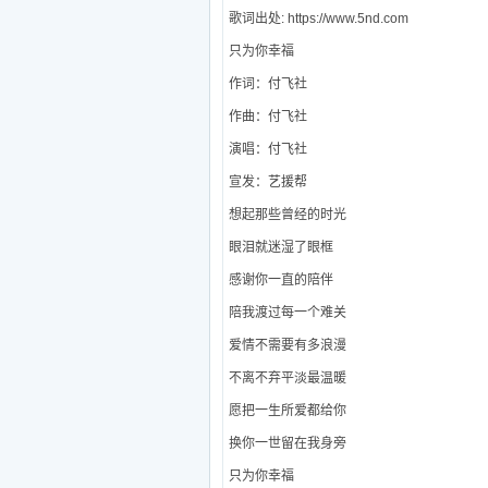
歌词出处: https://www.5nd.com
只为你幸福
作词：付飞社
作曲：付飞社
演唱：付飞社
宣发：艺援帮
想起那些曾经的时光
眼泪就迷湿了眼框
感谢你一直的陪伴
陪我渡过每一个难关
爱情不需要有多浪漫
不离不弃平淡最温暖
愿把一生所爱都给你
换你一世留在我身旁
只为你幸福