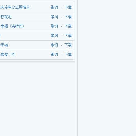
地大没有父母恩情大
歌词
-
下载
爱你就走
歌词
-
下载
你幸福（吉特巴）
歌词
-
下载
娘
歌词
-
下载
你幸福
歌词
-
下载
心扉爱一回
歌词
-
下载