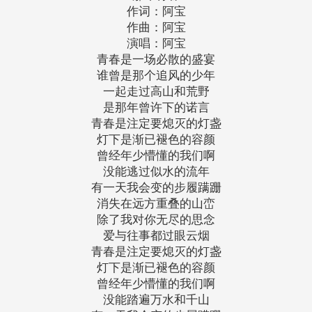
作词：阿宝
作曲：阿宝
演唱：阿宝
青春是一场必散的盛宴
谁曾是那个追风的少年
一起走过高山和荒野
是那年曾许下的诺言
青春是注定要熄灭的灯盏
灯下是渐已褪色的容颜
曾经年少懵懂的我们啊
没能逃过似水的流年
有一天我会变的步履蹒跚
消失在远方重叠的山峦
除了我对你无尽的思念
爱与往事都过眼云烟
青春是注定要熄灭的灯盏
灯下是渐已褪色的容颜
曾经年少懵懂的我们啊
没能踏遍万水和千山