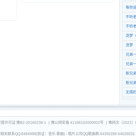
等你
不听
奏）
不听
烫梦
烫梦
兄弟
兄弟
新兄
新兄
无情
可证:豫B2-20160238-1
|
豫公网安备 41168102000002号
|
豫网文〔2023〕0
关联系QQ:8484998(验证：音乐 歌曲) - 唱片公司QQ歌曲群:44350288 64026