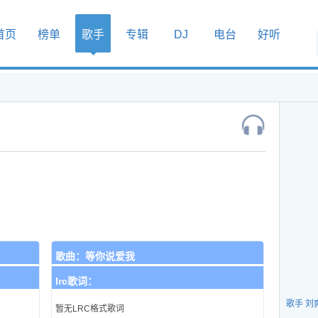
首页
榜单
歌手
专辑
DJ
电台
好听
歌曲：
等你说爱我
lrc歌词：
歌手 刘
暂无LRC格式歌词