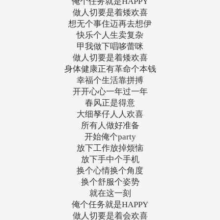
俺个任务就是HAPPY
做人切要是着矮欢喜
想无个事住迈再去想伊
快乐个人生卖复杂
甲我做下唱哆蕾咪
做人切要是着矮欢喜
身体健康正有革命个本钱
幸福个生活靠拼搏
开开心心一年过一年
春风正是得意
大细孥仔人人欢喜
所有人做好准备
开始俺个party
放下工作放掉烦恼
放下手中个手机
换个心情换个角度
换个舒服个姿势
就在这一刻
俺个任务就是HAPPY
做人切要是着会欢喜