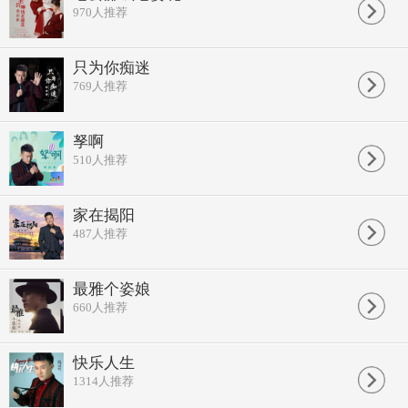
970
人推荐
只为你痴迷
769
人推荐
孥啊
510
人推荐
家在揭阳
487
人推荐
最雅个姿娘
660
人推荐
快乐人生
1314
人推荐