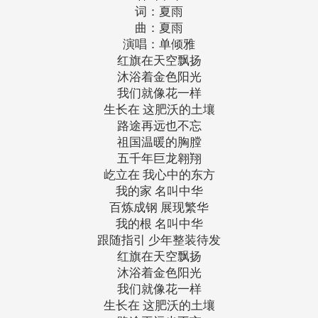
词：夏雨
曲：夏雨
演唱：单倾雅
红旗在天空飘扬
沐浴着金色阳光
我们就像花一样
生长在 这肥沃的土壤
路途再远也不忘
祖国温暖的胸膛
五千年巨龙翱翔
屹立在 我心中的东方
我的家 名叫中华
百炼成钢 展现繁华
我的根 名叫中华
跟随指引 少年整装待发
红旗在天空飘扬
沐浴着金色阳光
我们就像花一样
生长在 这肥沃的土壤