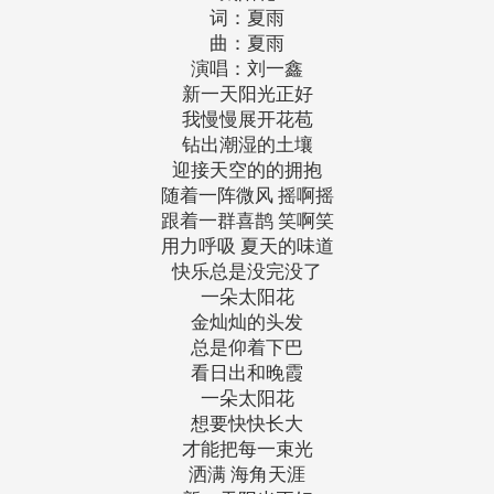
词：夏雨
曲：夏雨
演唱：刘一鑫
新一天阳光正好
我慢慢展开花苞
钻出潮湿的土壤
迎接天空的的拥抱
随着一阵微风 摇啊摇
跟着一群喜鹊 笑啊笑
用力呼吸 夏天的味道
快乐总是没完没了
一朵太阳花
金灿灿的头发
总是仰着下巴
看日出和晚霞
一朵太阳花
想要快快长大
才能把每一束光
洒满 海角天涯