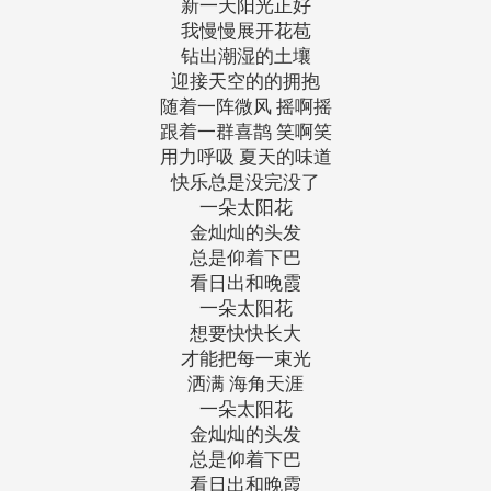
新一天阳光正好
我慢慢展开花苞
钻出潮湿的土壤
迎接天空的的拥抱
随着一阵微风 摇啊摇
跟着一群喜鹊 笑啊笑
用力呼吸 夏天的味道
快乐总是没完没了
一朵太阳花
金灿灿的头发
总是仰着下巴
看日出和晚霞
一朵太阳花
想要快快长大
才能把每一束光
洒满 海角天涯
一朵太阳花
金灿灿的头发
总是仰着下巴
看日出和晚霞