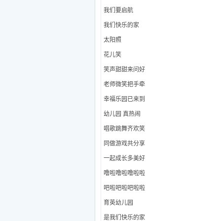
我们要启航
我们快乐的家
太阳照
花儿笑
笑声甜甜来问好
老师微笑把手牵
幸福乐园已来到
幼儿园 真热闹
唱歌跳舞齐欢笑
同做游戏共分享
一起成长多美好
噜啦噜啦噜啦啦
吧啦吧啦吧啦啦
育英幼儿园
是我们快乐的家