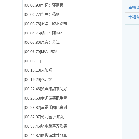
[00:01.93]作词：郭富菊
幸福育
[00:02.77]作曲：杨丽
幸福
[00:03.76]演唱：欧阳铭喆
[00:04.76]编曲：阿Ben
[00:05.80]录音：苏江
[00:06.79]MV：陈挺
[00:08.11]
[00:16.10]太阳照
[00:19.29]花儿笑
[00:22.46]笑声甜甜来问好
[00:25.68]老师微笑把手牵
[00:28.82]幸福乐园已来到
[00:32.07]幼儿园 真热闹
[00:38.46]唱歌跳舞齐欢笑
[00:41.87]同做游戏共分享