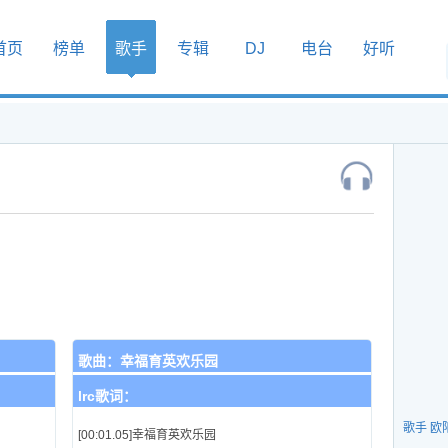
首页
榜单
歌手
专辑
DJ
电台
好听
歌曲：
幸福育英欢乐园
lrc歌词：
歌手 欧
[00:01.05]幸福育英欢乐园