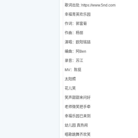
歌词出处: https://www.5nd.com
幸福育英欢乐园
作词：郭富菊
作曲：杨丽
演唱：欧阳铭喆
编曲：阿Ben
录音：苏江
MV：陈挺
太阳照
花儿笑
笑声甜甜来问好
老师微笑把手牵
幸福乐园已来到
幼儿园 真热闹
唱歌跳舞齐欢笑