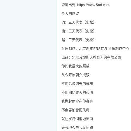
歌词出处: https://www.5nd.com
最大的愿望
词：三天代表（史松）
曲：三天代表（史松）
唱：三天代表（史松）
音乐制作：北京SUPERSTAR 音乐制作中心
出品：北京苏坡斯大教育咨询有限公司
你问我最大的愿望
从今开始朝夕成双
不用诉说明天的模样
不用回忆昨天的心伤
我撑起雨伞在你身旁
不会害怕雪雨风霜
就让岁月悄悄地流淌
天长地久与我又何妨