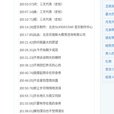
[00:03.57]词：三天代表（史松）
丑朋
[00:07.14]曲：三天代表（史松）
最大
[00:10.71]唱：三天代表（史松）
月亮
[00:14.28]音乐制作：北京SUPERSTAR 音乐制作中心
兄弟啊
[00:17.85]出品：北京苏坡斯大教育咨询有限公司
朋友啊
[00:21.42]你问我最大的愿望
她笑
[00:26.31]从今开始朝夕成双
男人
[00:31.23]不用诉说明天的模样
礼物
[00:36.12]不用回忆昨天的心伤
思念
[00:40.74]我撑起雨伞在你身旁
稻草
[00:46.05]不会害怕雪雨风霜
[00:50.76]就让岁月悄悄地流淌
[00:55.71]天长地久与我又何妨
[01:03.06]只要有你在我的身旁
[01:08.01]哪怕漂泊也不觉得漫长