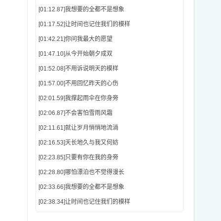
[01:12.87]我想要的全都不是想象
[01:17.52]让时间也记住我们的模样
[01:42.21]你问我最大的愿望
[01:47.10]从今开始朝夕成双
[01:52.08]不用诉说明天的模样
[01:57.00]不用回忆昨天的心伤
[02:01.59]我撑起雨伞在你身旁
[02:06.87]不会害怕雪雨风霜
[02:11.61]就让岁月悄悄地流淌
[02:16.53]天长地久与我又何妨
[02:23.85]只要有你在我的身旁
[02:28.80]哪怕漂泊也不觉得漫长
[02:33.66]我想要的全都不是想象
[02:38.34]让时间也记住我们的模样