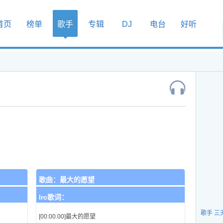
首页
榜单
歌手
专辑
DJ
电台
好听
歌曲：
最大的愿望
lrc歌词：
歌手 三
[00:00.00]最大的愿望