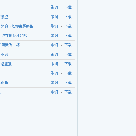
友
歌词
-
下载
的愿望
歌词
-
下载
升起的时候你会想起谁
歌词
-
下载
 你在他乡还好吗
歌词
-
下载
 陪我喝一杯
歌词
-
下载
而不语
歌词
-
下载
的路坚强
歌词
-
下载
歌词
-
下载
小夜曲
歌词
-
下载
人
歌词
-
下载