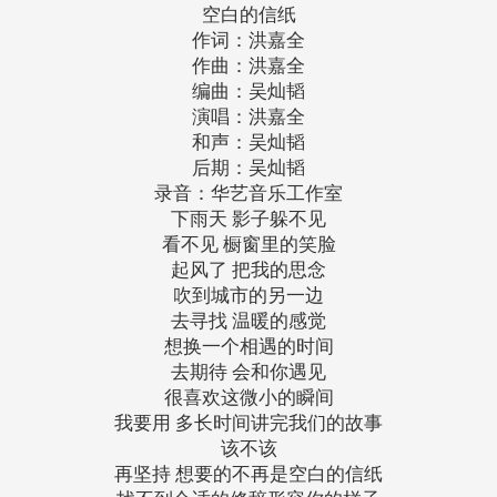
空白的信纸
作词：洪嘉全
作曲：洪嘉全
编曲：吴灿韬
演唱：洪嘉全
和声：吴灿韬
后期：吴灿韬
录音：华艺音乐工作室
下雨天 影子躲不见
看不见 橱窗里的笑脸
起风了 把我的思念
吹到城市的另一边
去寻找 温暖的感觉
想换一个相遇的时间
去期待 会和你遇见
很喜欢这微小的瞬间
我要用 多长时间讲完我们的故事
该不该
再坚持 想要的不再是空白的信纸