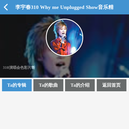
李宇春310 Why me Unplugged Show音乐精
选辑 - 返回歌手
310演唱会色彩片断
这是一场不插电音乐会。
Ta的专辑
Ta的歌曲
Ta的介绍
返回首页
李