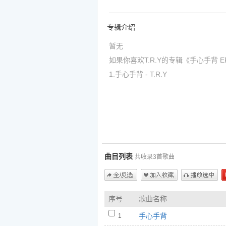
专辑介绍
暂无
如果你喜欢T.R.Y的专辑《手心手背
1.手心手背 - T.R.Y
https://www.5nd.com/ting/160074.ht
2.爱的开场 - T.R.Y
https://www.5nd.com/ting/160075.ht
3.不是因为寂寞才想你 - T.R.Y
https://www.5nd.com/ting/410884.ht
曲目列表
共收录3首歌曲
全/反选
加入收藏
播放选中
序号
歌曲名称
手心手背
1