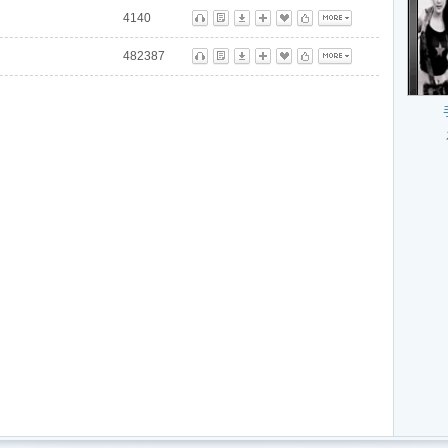
4140
听
歌
下
播
藏
标
更多
482387
听
歌
下
播
藏
标
更多