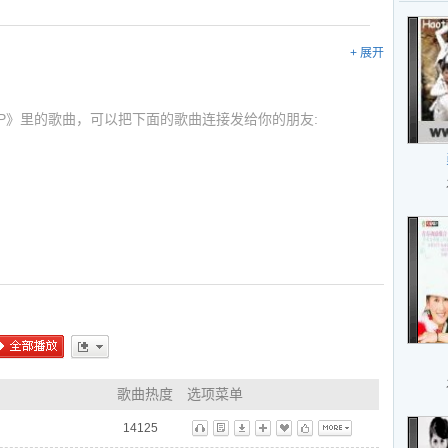
+ 展开
 EP》里的歌曲，可以把下面的歌曲连接发给你的朋友:
ml
ml
ml
全部播放
更多
歌曲热度
选项菜单
14125
听
歌
下
播
藏
标
更多