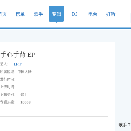
首页
榜单
歌手
专辑
DJ
电台
好听
手心手背 EP
艺人：
T.R.Y
所属区域：
中国大陆
发行时间：
上传时间：
专辑类别：
歌手
专辑热度：
10608
歌手 T