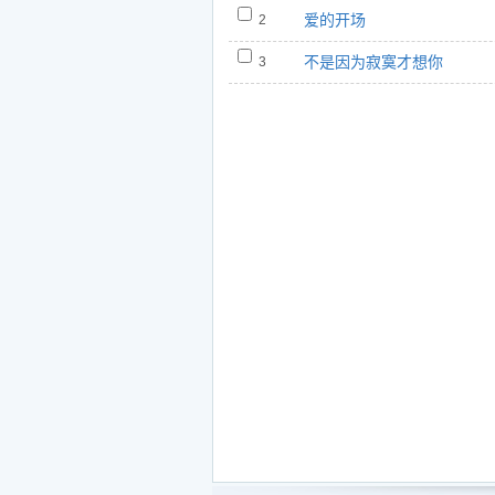
爱的开场
2
不是因为寂寞才想你
3