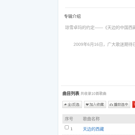
专辑介绍
琼雪卓玛的约定——《天边的中国西
2009年6月16日，广大歌迷期
行。此张专辑是爱琴海文化艺术有限公
娘我爱你》后又一传奇的藏族音乐经
专辑《天边的中国西藏》从策划、
“宝剑锋从磨砺出，梅花香自苦寒来”
曲目列表
共收录10首歌曲
导、整个MV的选景、拍摄及后期制
张专辑也可谓是公司近一年来投入人
能让迷们一饱耳福和眼福！
全/反选
加入收藏
播放选中
序号
歌曲名称
如果你喜欢琼雪卓玛的专辑《天边的
天边的西藏
1