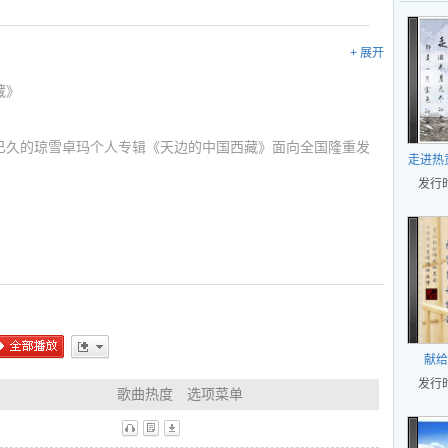
+ 展开
藏》
待已久的琼雪卓玛个人专辑《天边的中国西藏》面向全国隆重发
走进热
司继2008年推出央金兰泽的《爱琴海》及索朗扎西的《姑
届热
发行时
典力作。
录音、拍摄到后期制作，公司花费近一年的时间。俗话说
，这张专辑无论是在作词、曲风、录音，还是在歌手造型、编
作上都倾注了所有参与人员和爱琴海公司海量的投入，因此本
力、物力与精力最多，精心打造的新民族音乐精品，相信一定
献给
全部播放
更多
发行时
歌曲热度
选项菜单
西藏》里的歌曲，可以把下面的歌曲连接发给你的朋友:
听
歌
下