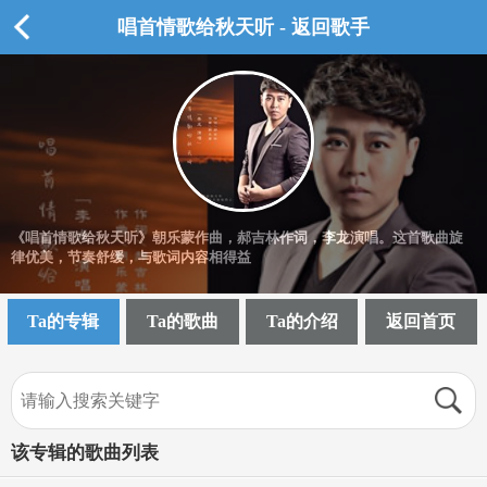
唱首情歌给秋天听 - 返回歌手
《唱首情歌给秋天听》朝乐蒙作曲，郝吉林作词，李龙演唱。这首歌曲旋
律优美，节奏舒缓，与歌词内容相得益
Ta的专辑
Ta的歌曲
Ta的介绍
返回首页
该专辑的歌曲列表