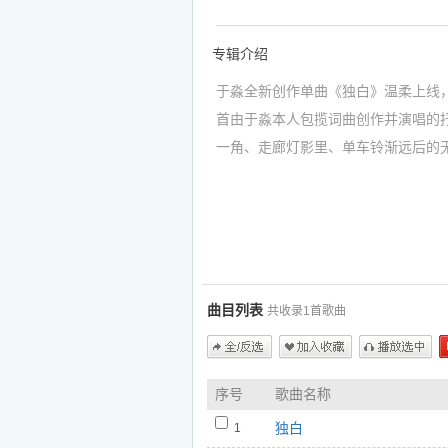
专辑介绍
于淼全新创作单曲《独白》温柔上线
首由于淼本人包揽词曲创作并演唱的
一角、走廊灯影里、单车铃渐远后的
识度的嗓音，为乐迷带来一场关于暗
如果你喜欢于淼的专辑《独白》里的
1.独白 - 于淼
https://www.5nd.com/ting/672665.ht
曲目列表
共收录1首歌曲
全/反选
加入收藏
播放选中
序号
歌曲名称
独白
1