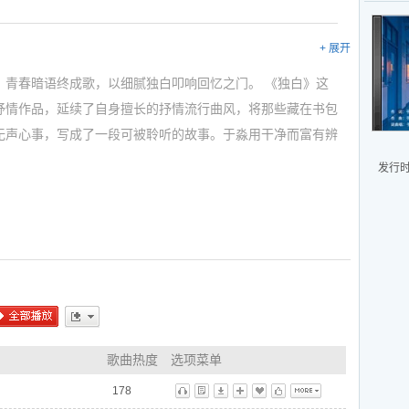
+ 展开
，青春暗语终成歌，以细腻独白叩响回忆之门。 《独白》这
抒情作品，延续了自身擅长的抒情流行曲风，将那些藏在书包
无声心事，写成了一段可被聆听的故事。于淼用干净而富有辨
恋、遗憾与青春痕迹的细腻告白。
发行时间
歌曲，可以把下面的歌曲连接发给你的朋友:
ml
全部播放
更多
歌曲热度
选项菜单
178
听
歌
下
播
藏
标
更多