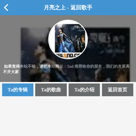
月亮之上 - 返回歌手
如果觉得本站不错，请把本站网址：5nd 推荐给你的朋友，我们的发展离
不开大家
Ta的专辑
Ta的歌曲
Ta的介绍
返回首页