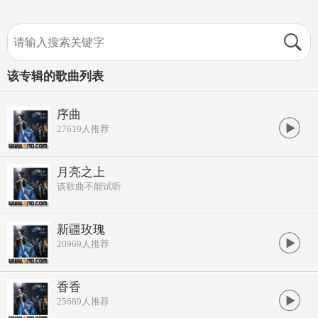
该专辑的歌曲列表
序曲
27619
人推荐
月亮之上
该歌曲不能试听
新疆玫瑰
20969
人推荐
香香
25689
人推荐