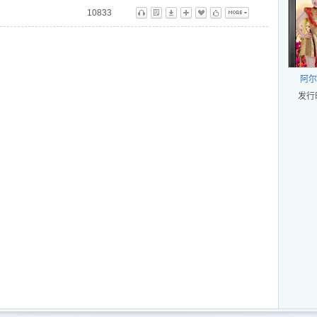
10833
听
歌
下
播
藏
标
更多
阿尔
发行时