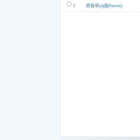
原香草(dj版Remix)
2