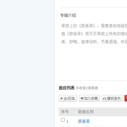
专辑介绍
草原上的《原香草》，需要柔和地接
曲《原香草》将茫茫草原上所有的情
美、舒畅，旋律动听、节奏感强，听到
人……
如果你喜欢乌兰图雅的专辑《原香草(
1.原香草 - 乌兰图雅
https://www.5nd.com/ting/549041.ht
2.原香草(dj版Remix) - 乌兰图雅
曲目列表
共收录2首歌曲
https://www.5nd.com/ting/573786.ht
全/反选
加入收藏
播放选中
序号
歌曲名称
原香草
1