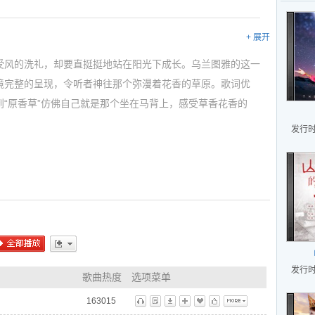
+ 展开
受风的洗礼，却要直挺挺地站在阳光下成长。乌兰图雅的这一
境完整的呈现，令听者神往那个弥漫着花香的草原。歌词优
“原香草”仿佛自己就是那个坐在马背上，感受草香花香的
发行时间
单曲)》里的歌曲，可以把下面的歌曲连接发给你的朋友:
ml
ml
全部播放
更多
发行时间
歌曲热度
选项菜单
163015
听
歌
下
播
藏
标
更多