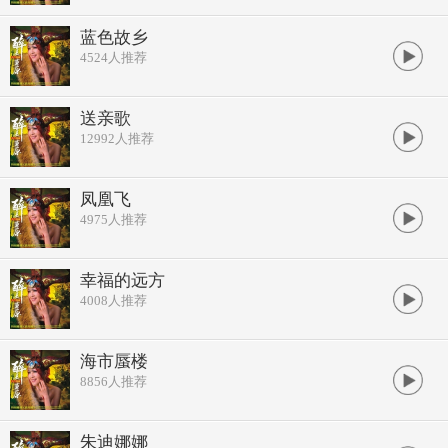
蓝色故乡
4524
人推荐
送亲歌
12992
人推荐
凤凰飞
4975
人推荐
幸福的远方
4008
人推荐
海市蜃楼
8856
人推荐
朱迪娜娜