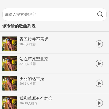
该专辑的歌曲列表
香巴拉并不遥远
9826
人推荐
站在草原望北京
8207
人推荐
美丽的达古拉
5032
人推荐
我和草原有个约会
20919
人推荐