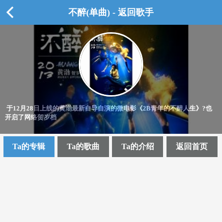
不醉(单曲) - 返回歌手
于12月28日上线的黄渤最新自导自演的微电影《2B青年的不醉人生》?也
开启了网络贺岁档
Ta的专辑
Ta的歌曲
Ta的介绍
返回首页