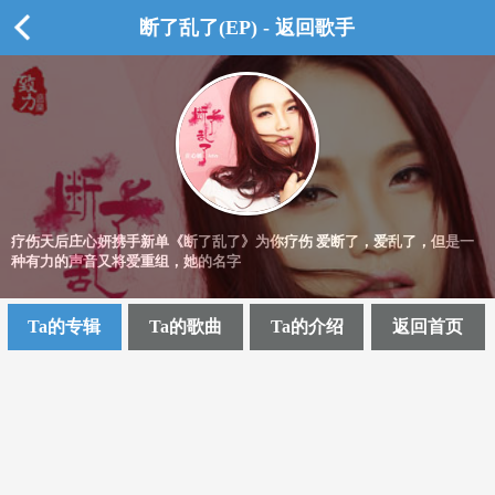
断了乱了(EP) - 返回歌手
疗伤天后庄心妍携手新单《断了乱了》为你疗伤 爱断了，爱乱了，但是一
种有力的声音又将爱重组，她的名字
Ta的专辑
Ta的歌曲
Ta的介绍
返回首页