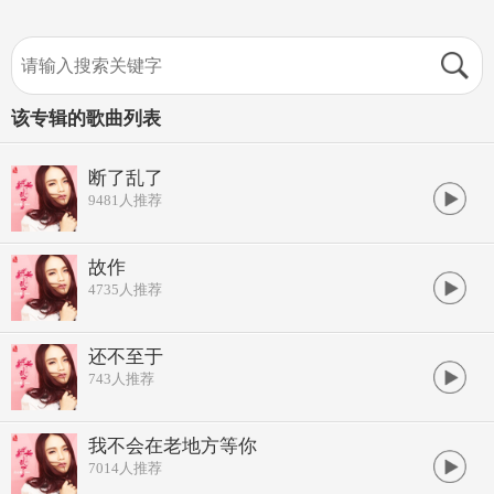
该专辑的歌曲列表
断了乱了
9481
人推荐
故作
4735
人推荐
还不至于
743
人推荐
我不会在老地方等你
7014
人推荐