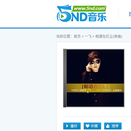
首页
当前位置：
首页
>
一飞
> 相遇在红尘(单曲)