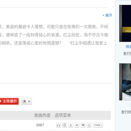
+ 展开
里，美丽的邂逅令人憧憬。可能只是在街角的一次擦肩，不经
容，便缔造了一段刻骨铭心的浪漫。红尘纷扰，淘不尽古今痴
的相依，还是落成心里的怅惘遗憾？ “红尘中相遇让我爱上
相
红尘》为你细数那些爱的往事。轻闭双眼，纵然不与爱情对
发行时
以爱为心灵指引方向。纵使独自倚坐，也能从内心找到安定。
单曲)》里的歌曲，可以把下面的歌曲连接发给你的朋友:
ml
全部播放
更多
发行时间
歌曲热度
选项菜单
3087
听
歌
下
播
藏
标
更多