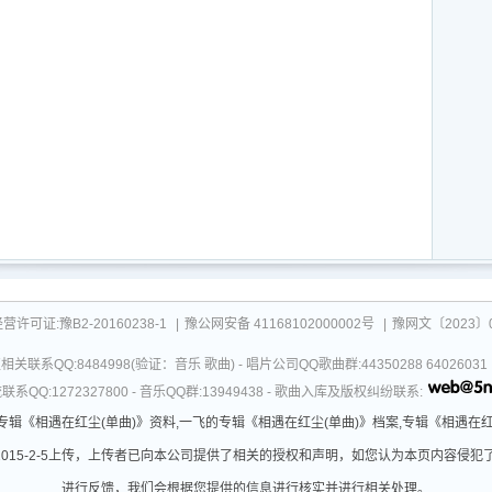
可证:豫B2-20160238-1
|
豫公网安备 41168102000002号
|
豫网文〔2023〕0
关联系QQ:8484998(验证：音乐 歌曲) - 唱片公司QQ歌曲群:44350288 64026
系QQ:1272327800 - 音乐QQ群:13949438 - 歌曲入库及版权纠纷联系:
专辑《相遇在红尘(单曲)》资料,一飞的专辑《相遇在红尘(单曲)》档案,专辑《相遇在
015-2-5上传，上传者已向本公司提供了相关的授权和声明，如您认为本页内容侵犯了您
进行反馈，我们会根据您提供的信息进行核实并进行相关处理。