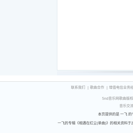
联系我们
|
歌曲合作
|
增值电信业务经营许
5nd音乐网歌曲版权相
音乐交流联
本页提供的是 一飞 的
一飞的专辑《相遇在红尘(单曲)》的相关资料于2