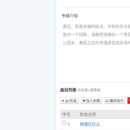
专辑介绍
遇见，就是幸福的起点。年轻的岁月
意的一个回眸，温暖而恬静的一个笑
儿怨女，邂逅之后的浪漫是变成永恒
你，感谢上天给我的福气”《相遇在
视，却能跟随实力唱将一飞的歌声，
如果你喜欢一飞的专辑《相遇在红尘(
1.相遇在红尘 - 一飞
https://www.5nd.com/ting/592179.ht
曲目列表
共收录1首歌曲
全/反选
加入收藏
播放选中
序号
歌曲名称
相遇在红尘
1