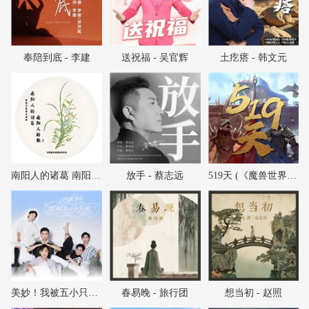
奉陪到底 - 李建
送祝福 - 吴官辉
土疙瘩 - 韩文元
南阳人的诸葛 南阳人的歌 - 南阳艾草香合唱团
放手 - 蔡志远
519天 (《魔兽世界》国服回归纪念曲) - 龚格尔
美妙！我被五小只包围了 - 刘俊麟/徐浩/叶子淳/左溢/朱元冰
春易晚 - 旅行团
想当初 - 赵照