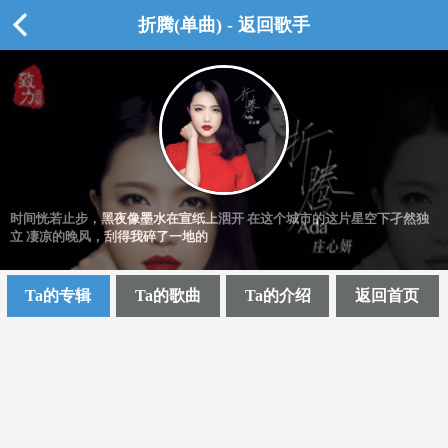
折腾(单曲) - 返回歌手
时间恍若止步，黑夜像墨水在宣纸上洇开 在这个城市的这片星空下孑然独
立 凄凉的晚风，刮得我碎了一地的
Ta的专辑
Ta的歌曲
Ta的介绍
返回首页