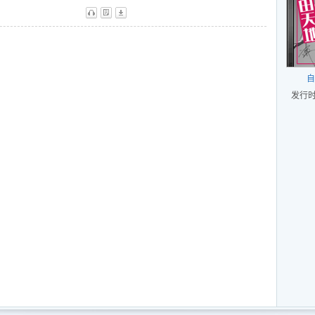
听
歌
下
自
发行时间