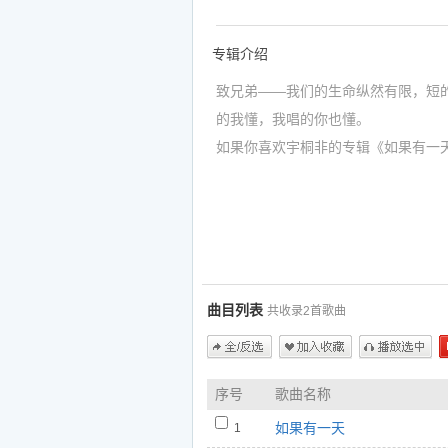
专辑介绍
致兄弟——我们的生命纵然有限，短
的我懂，我唱的你也懂。
如果你喜欢宇桐非的专辑《如果有一天
1.如果有一天 - 宇桐非
https://www.5nd.com/ting/601281.ht
2.如果有一天（伴奏） - 宇桐非
https://www.5nd.com/ting/601282.ht
曲目列表
共收录2首歌曲
全/反选
加入收藏
播放选中
序号
歌曲名称
如果有一天
1