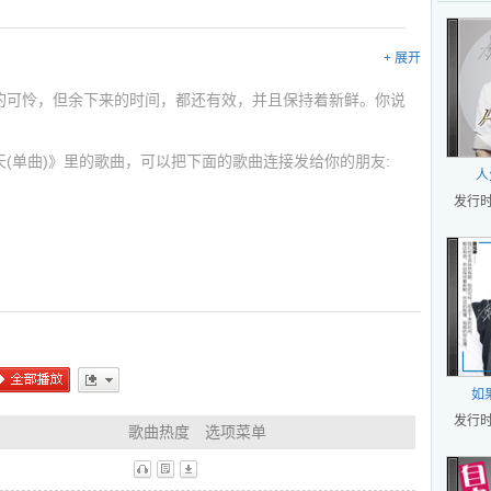
+ 展开
的可怜，但余下来的时间，都还有效，并且保持着新鲜。你说
(单曲)》里的歌曲，可以把下面的歌曲连接发给你的朋友:
人
发行时间
ml
ml
如
全部播放
更多
发行时间
歌曲热度
选项菜单
听
歌
下