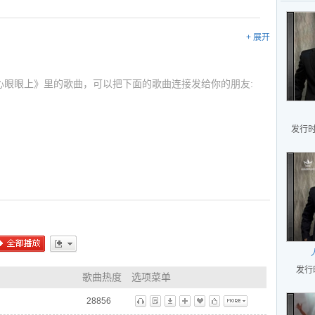
+ 展开
心眼眼上》里的歌曲，可以把下面的歌曲连接发给你的朋友:
l
发行时间
l
l
阿宝
l
全部播放
更多
发行时
歌曲热度
选项菜单
l
28856
听
歌
下
播
藏
标
更多