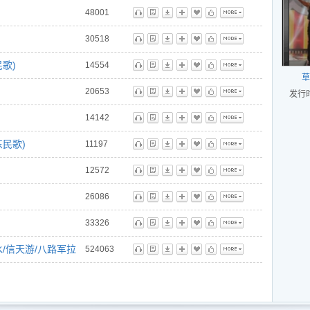
l
48001
 阿宝
听
歌
下
播
藏
标
更多
30518
l
听
歌
下
播
藏
标
更多
歌)
14554
听
歌
下
播
藏
标
更多
草
l
20653
发行时
听
歌
下
播
藏
标
更多
14142
l
听
歌
下
播
藏
标
更多
民歌)
11197
听
歌
下
播
藏
标
更多
l
12572
天游/八路军拉大栓/山路十八弯/花儿少年/青春舞曲/沂蒙山小调/
听
歌
下
播
藏
标
更多
26086
听
歌
下
播
藏
标
更多
l
33326
听
歌
下
播
藏
标
更多
/信天游/八路军拉
524063
听
歌
下
播
藏
标
更多
青春舞曲/沂蒙山小