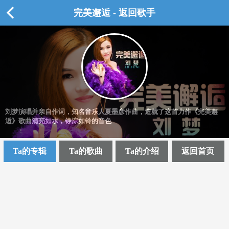
完美邂逅 - 返回歌手
刘梦演唱并亲自作词，知名音乐人夏墨彦作曲，造就了这首力作《完美邂
逅》歌曲清亮如水，铮淙如铃的音色
Ta的专辑
Ta的歌曲
Ta的介绍
返回首页